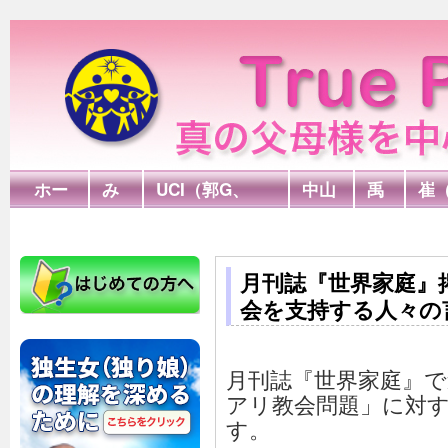
ホー
み
UCI（郭G、
中山
禹
崔
ム
言
FPA）
G
G
木
月刊誌『世界家庭』
会を支持する人々の
月刊誌『世界家庭』
アリ教会問題」に対す
す。