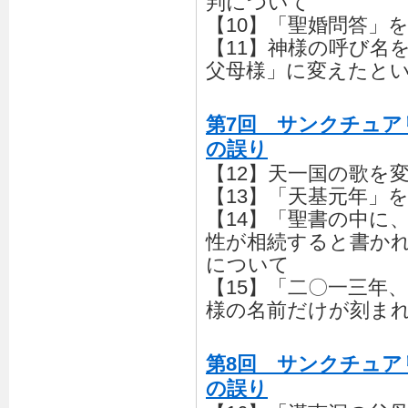
判について
【10】「聖婚問答」
【11】神様の呼び名
父母様」に変えたと
第7回 サンクチュア
の誤り
【12】天一国の歌を
【13】「天基元年」
【14】「聖書の中に
性が相続すると書か
について
【15】「二〇一三年
様の名前だけが刻ま
第8回 サンクチュア
の誤り