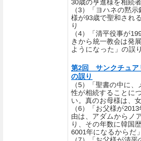
30歳の亨進様を相続
（3）「ヨハネの黙示
様が93歳で聖和され
り
（4）「清平役事が1
きから統一教会は発
ようになった」の誤
第2回 サンクチュア
の誤り
（5）「聖書の中に、
性が相続することに
い。真のお母様は、
（6）「お父様が201
由は、アダムからノア
り、その年数に韓国
6001年になるからだ
（7）「お父様が清平