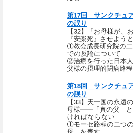
第17回 サンクチュ
の誤り
【32】「お母様が、
『安楽死』させよう
①教会成長研究院の二
での反論について
②治療を行った日本
父様の摂理的闘病路
第18回 サンクチュ
の誤り
【33】天一国の永遠
母様――「真の父」
ければならない
①モーセ路程の二つ
母」を表す