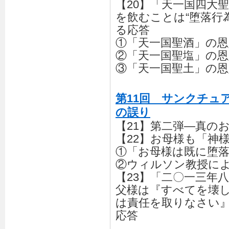
【20】「天一国四大
を飲むことは“堕落行
る応答
①「天一国聖酒」の
②「天一国聖塩」の
③「天一国聖土」の
第11回 サンクチュ
の誤り
【21】第二弾―真の
【22】お母様も「神
①「お母様は既に堕
②ウィルソン教授に
【23】「二〇一三年
父様は『すべてを壊
は責任を取りなさい
応答