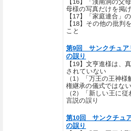
【16】「漢南洞の父
母様の写真だけを掲
【17】「家庭連合」
【18】その他の批判
こと
第9回 サンクチュア
の誤り
【19】文亨進様は、
されていない
（1）「万王の王神様
権継承の儀式ではな
（2）「新しい王に従
言説の誤り
第10回 サンクチュ
の誤り