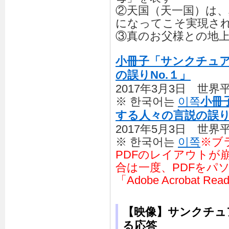
②天国（天一国）は
になってこそ実現さ
③真のお父様との地
小冊子「サンクチュ
の誤りNo.１」
2017年3月3日 世
※ 한국어는
이쪽
小冊
する人々の言説の誤り
2017年5月3日 世
※ 한국어는
이쪽
※ブ
PDFのレイアウトが
合は一度、PDFをパ
「Adobe Acrobat
【映像】サンクチュ
る応答