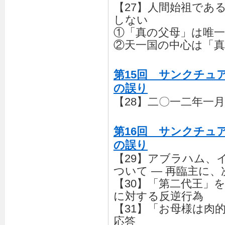
【27】人間始祖であ
しない
①「真の父母」は唯一
②天一国の中心は「
第15回 サンクチュ
の誤り
【28】二〇一二年一
第16回 サンクチュ
の誤り
【29】アブラハム、
ついて ― 再臨主に
【30】「第二代王」
に対する反逆行為
【31】「お母様は肉
応答