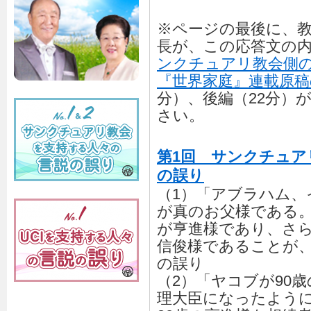
※ページの最後に、
長が、この応答文の
ンクチュアリ教会側の
『世界家庭』連載原稿
分）、後編（22分）
さい。
第1回 サンクチュア
の誤り
（1）「アブラハム、
が真のお父様である
が亨進様であり、さ
信俊様であることが
の誤り
（2）「ヤコブが90
理大臣になったように