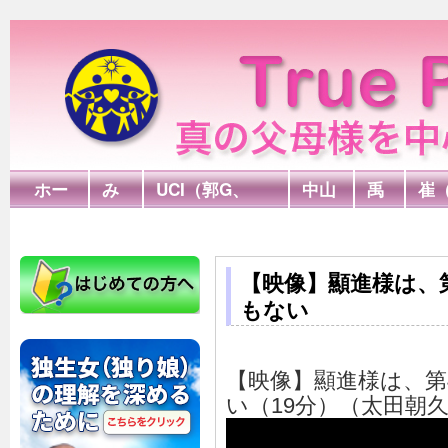
ホー
み
UCI（郭G、
中山
禹
崔
ム
言
FPA）
G
G
木
【映像】顯進様は、
もない
【映像】顯進様は、第
い（19分）（太田朝