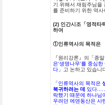
기 위해서 재림주님을
를 준비하기 위한 역사
(2)
인간시조
「
영적타
하여
①
인류역사의
목적은
『원리강론』의「종말
은’생명나무’를 중심한
다」
고 논하고 있습니다
「인류역사의 목적은
북귀
하려는
데
있다.…
락했기 때문에 하나님
우려던 에덴동산은 사