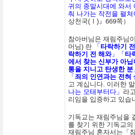
귀의 종말시대에 와서 
춰 나가는 작전을 펼쳐
상천국(Ⅰ)』669쪽）
참아버님은 재림주님이 
머님) 란
「
타락하기 전
락하기 전 해와
」「
타
에서 찾는 신부가 아
통을 지니고 탄생한 분
「
죄의 인연과는 전혀 
고 계십니다. 이러한 
나는 모태부터다」
라고
리임을 입증하고 있습
기독교는 재림주님을 
를 찾기 위한 기독교의
재림주님 혼자서는「참