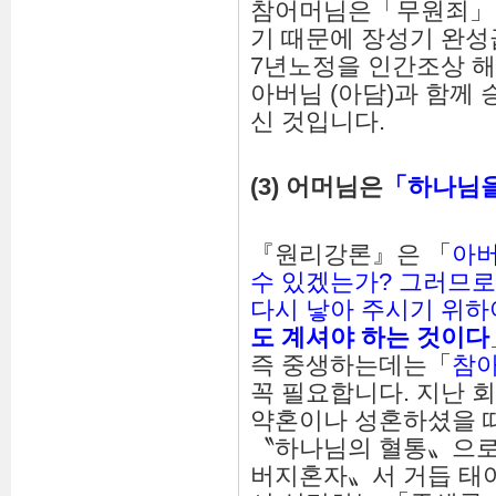
참어머님은「무원죄」
기 때문에 장성기 완
7년노정을 인간조상 
아버님 (아담)과 함께
신 것입니다.
(3)
어머님은
「
하나님
『원리강론』은
「아버
수 있겠는가? 그러므로
다시 낳아 주시기 위
도 계셔야 하는 것이다
즉 중생하는데는
「참
꼭 필요합니다. 지난 
약혼이나 성혼하셨을 
〝하나님의 혈통〟으로
버지혼자〟서 거듭 태