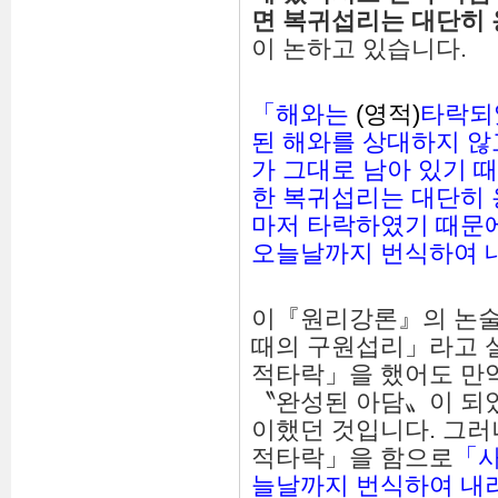
면
복귀섭리는
대단히
이 논하고 있습니다.
「해와는
(영적)
타락되
된 해와를 상대하지 않
가 그대로 남아 있기 
한 복귀섭리는 대단히 
마저 타락하였기 때문
오늘날까지 번식하여 
이『원리강론』의 논술
때의 구원섭리」라고 
적타락」을 했어도 만
〝완성된 아담〟이 되
이했던 것입니다. 그
적타락」을 함으로
「사
늘날까지 번식하여 내