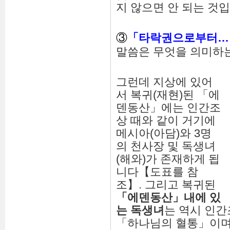
지 않으면 안 되는 것입
③
「
타락권으로부터
…
말씀은 무엇을 의미하
그런데 지상에 있어
서 복귀(재현)된 「에
덴동산」에는 인간조
상 때와 같이 거기에
메시아(아담)와 3명
의 천사장 및 독생녀
(해와)가 존재하게 됩
니다【도표를 참
조】. 그리고 복귀된
「
에덴동산
」
내에 있
는 독생녀
는 역시 인간
「하나님의 혈통」이며