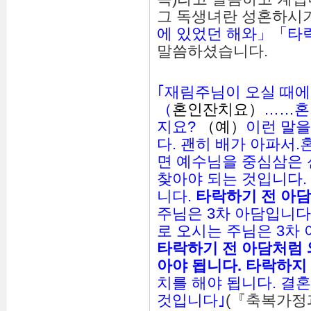
그 독생녀란 성혼하시
에 있었던 해와」「타
말씀하셨습니다.
｢재림주님이 오실 때에
（
혼인잔치요）
……혼
지요?
（예）
이런 말을
다. 괜히 배가 아파서.
면 예수님을 중심삼은 
찾아야 되는 것입니다.
니다.
타락하기 전 아담
주님은 3차 아담입니다.
로 오시는 주님은 3차
타락하기 전 아담처럼 
아야
됩니다
.
타락하지
치를 해야 됩니다. 결
것입니다｣
(『축복가정