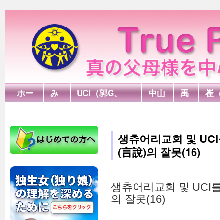
ホー
み
UCI（郭G、
中山
禹
崔
ム
言
FPA）
G
G
木
생츄어리교회 및 UC
(言說)의 잘못(16)
생츄어리교회 및 UCI
의 잘못(16)