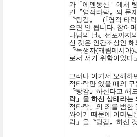
가「에덴동산」에서 탕
긴〝영적타락〟의 문제
〝탕감〟 (｢영적 타락
으면 안 됩니다. 참어머
나님의 날〟선포까지의
신 것은 인간조상인 
〝독생자(재림메시아)
로서 서기 위함이었다고
그러나 여기서 오해하면
적타락만 있을 때의 
〝탕감〟하신다고 해
락
」
을 하신 상태라는
적타락」의 죄를 범한
와이기 때문에 어머님
락」을〝탕감〟하신 것