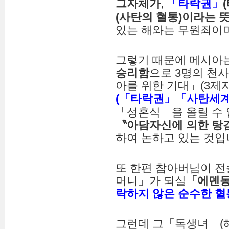
그자체가
,
「
타락권
」
(
(
사탄의 혈통
)
이라는 
있는 해와는 무원죄이
그렇기 때문에 메시아
승리함
으로 3명의 천
아를 위한 기대」(3제
(
「
타락권
」「
사탄세
「성혼식」을 올릴 수 
〝
아담자신에 의한 탕
하여 논하고 있는 것입
또 한편 참아버님이 전
머니」가 되실
「
에덴
락하지
않은
순수한
혈
그런데 그「독생녀」(