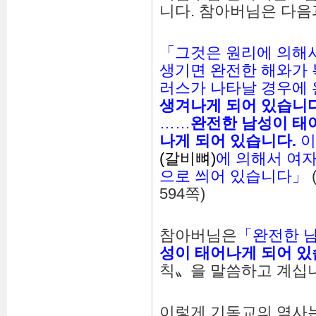
니다. 참아버님은 다음
「그것은 원리에 의해
생기면 완전한 해와가 
러스가 나타날 경우에
생겨나게
되어
있습니
……
완전한
남성이
태
나게
되어
있습니다
.
이
(갈비뼈)
에 의해서 여
으로 씌어 있습니다」
594쪽)
참아버님은
「완전한 
성이
태어나게
되어
있
칙〟을 말씀하고 계십
이렇게 기독교의 역사