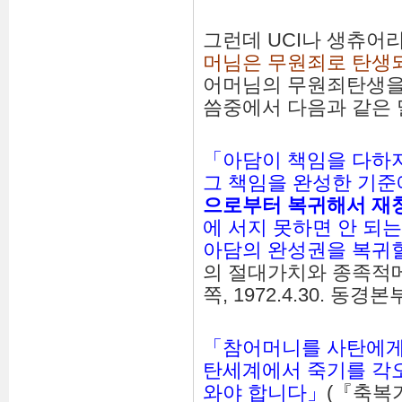
그런데 UCI나 생츄어
머님은 무원죄로 탄생
어머님의 무원죄탄생을
씀중에서 다음과 같은 
「아담이 책임을 다하
그 책임을 완성한 기준
으로부터
복귀해서
재
에 서지 못하면 안 되
아담의 완성권을 복귀
의 절대가치와 종족적
쪽, 1972.4.30. 동경본
「참어머니를 사탄에게
탄세계에서 죽기를 
와야 합니다」
(『축복