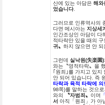
산에 있는 아담은
해와
었습니다
.
그러므로 인류역사의 
다면 메시아는
지상세
인간조상인 아담이 다
적타락만 있을 때의 
귀
〟
하지 않으면 안 되
그런데
실낙원
(
失
楽
園
)
와는〝영적타락〟을 했
｢원죄｣를 가지고 있지
안 되어 있습니다. 즉 
타락과
육적
타락
에
의
98쪽)를 말하는 것으
와의
〝
자범죄
〟
이며
서
아직「원죄」가 아닙