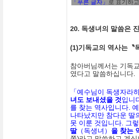
「푸른 글자」
로 표기하고
20. 독생녀의 말씀은 진
(1)
기독교의
역사는
〝
참아버님께서는 기독교
였다고 말씀하십니다.
「예수님이 독생자라하
녀
도
보내셨을
것
입니다
를 찾는 역사입니다. 
나타났지만 참다운 딸
못 이룬 것입니다. 그
딸
（독생녀）
을
찾는
쪽)라고 말씀하고 계십