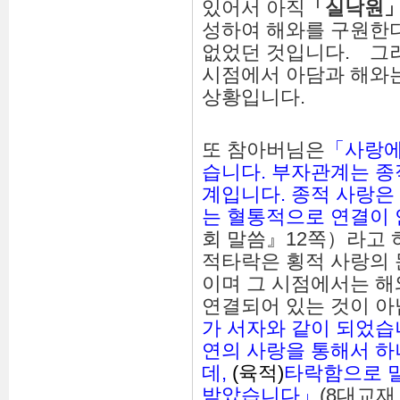
있어서 아직
「
실낙원
성하여 해와를 구원한다
없었던 것입니다. 그
시점에서 아담과 해와
상황입니다.
또 참아버님은
「사랑에
습니다. 부자관계는 
계입니다. 종적 사랑
는 혈통적으로 연결이 
회 말씀』12쪽）라고 
적타락은 횡적 사랑의
이며 그 시점에서는 
연결되어 있는 것이 아
가 서자와 같이 되었습
연의 사랑을 통해서 
데,
(육적)
타락함으로 
받았습니다」
(8대교