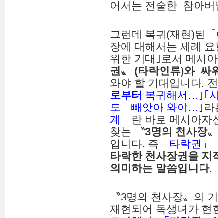
어서는 전술한 참아버
그런데 복귀(재현)된「
장에 대해서는 세례 
위한 기대｣로서 메시
권
〟
(
타락인류
)
와
싸
와야 할 기대입니다. 
로부터
복귀해서…｣｢
도 빼앗아 와야…｣
라
계」
란 바로 메시아자
찾는 〝
3
명의
천사장
〟
입니다. 즉
「타락권」
타락한
천사장권
을
지
의미하는
말씀입니다
.
〝3명의 천사장〟의 
재현되어 독생녀가 현