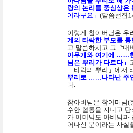
하나님을
뿌리로
해
가
랑의
논리를
중심삼은
이라구요」
(말씀선집14
이렇게 참아버님은 우
계의
타락한
부모를
통
고 말씀하시고 그〝대
아무개와
여기에
……
님은
뿌리가
다르다
」
「타락의 뿌리」에서 
뿌리로
……
나타난
주
다.
참아버님은 참어머님(
수한 혈통을 지니고 
가 어머님도 아버님과
어나신 분이라는 사실을