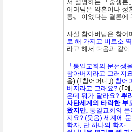
서 설명하는 「중생론
어머님은 약혼이나 성
통〟 이었다는 결론에 
사실 참아버님은 참어
로 해 가지고 비로소 
라고 해서 다음과 같이
「통일교회의 문선생을
참아버지라고 그러지요
음) (｢참어머니｣)
참어머
버지라고 그래요?
(｢예
은데 뭐가 달라요?
뿌
사탄세계의
타락한
부
왔지만
,
통일교회의 문
지요? (웃음) 세계에 
학자, 단 하나의 학자…