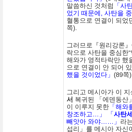
말씀하신 것처럼
「사탄
었기 때문에, 사탄을 
혈통으로 연결이 되었
쪽).
그러므로『원리강론』에
락으로 사탄을 중심한“
해와가 영적타락만 했
으로 연결이 안 되어 
했을 것이었다」
(89쪽
그리고 메시아가 이 
서
복귀된 「에덴동산
이 이루지 못한
「해와
창조하고…」
「
사탄
빼앗아 와야……」
라는
섭리」를 메시아 자신