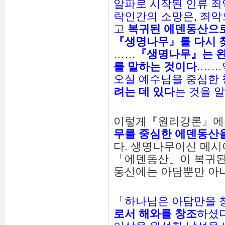
알파로 시작된 인류 죄
락인간의 소망은, 죄악
고
복귀된
에덴동산으
『
생명나무
』
를
다시
……
『
생명나무
』
는
를
말하는
것이다
.…
오실 예수님을 중심한
려는
데
있다
는 것을 알
이렇게『원리강론』에
무를
중심한
에덴동산
다. 생명나무이신 메
「에덴동산」이 복귀된
동산에는 아담뿐만 아
「하나님은 아담만을 
로서
해와를
창조
하셨다