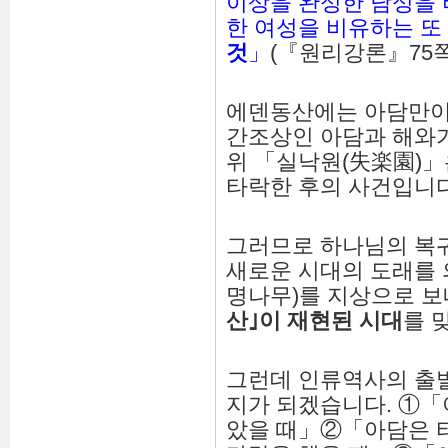
이상을 완성한 남성을
한 여성을 비유하는 또
것
」
(『원리강론』75쪽
에덴동산에는 아담만이 
간조상인 아담과 해와
위 「실낙원(失楽園)
타락한 후의 사건입니다
그러므로 하나님의 복
새로운 시대의 도래를 
명나무)를 지상으로 
산
｣
이
재현된
시대
를 
그런데 인류역사의 출
지가 되겠습니다. ①「
았을 때」②「아담은 