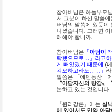
참아버님은 하늘부모님
서 그분이 하신 말씀에
버님의 말씀에 있듯이
나셨습니다. 그러면 이
해해야 합니까.
참아버님은
「
아담이
책
락했으므로…」라고하신
게 빼앗겼기 때문에
(
각오하고라도……」
라
말씀은 「에덴동산」에
〝
아담자신의
탕감
〟
논하고 있는 것입니다.
『원리강론』에는
실
에
있어서도
만약
아담