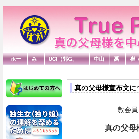
ホー
み
UCI（郭G、
中山
禹
崔
ム
言
FPA）
G
G
木
真の父母様宣布文に
教会員
真の父母