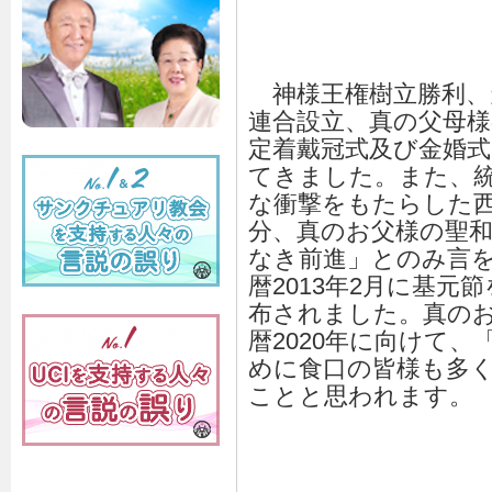
神様王権樹立勝利、
連合設立、真の父母
定着戴冠式及び金婚
てきました。また、
な衝撃をもたらした西暦
分、真のお父様の聖
なき前進」とのみ言
暦2013年2月に基
布されました。真のお
暦2020年に向けて、
めに食口の皆様も多
ことと思われます。