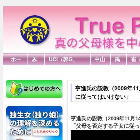
ホー
み
UCI（郭G、
中山
禹
崔
ム
言
FPA）
G
G
木
亨進氏の説教（2009年1
に従ってはいけない」
亨進氏の説教（2009年11月1
「父母を否定する子女に従っ